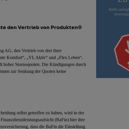
𝘁𝗲 𝗱𝗲𝗻 𝗩𝗲𝗿𝘁𝗿𝗶𝗲𝗯 𝘃𝗼𝗻 𝗣𝗿𝗼𝗱𝘂𝗸𝘁𝗲𝗻
🛑
ng AG, den Vertrieb von drei ihrer
Rente Komfort“, „VL Aktiv“ und „Flex Leben“.
olt hoher Stornoquoten. Die Kündigungen durch
ahmen zur Senkung der Quoten keine
heidung selbst getroffen zu haben, wird in der
Finanzdienstleistungsaufsicht (BaFin) hier ihre
ensversicherung, dass die BaFin die Einstellung