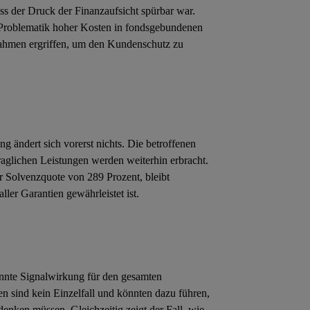
dass der Druck der Finanzaufsicht spürbar war.
e Problematik hoher Kosten in fondsgebundenen
ahmen ergriffen, um den Kundenschutz zu
 ändert sich vorerst nichts. Die betroffenen
traglichen Leistungen werden weiterhin erbracht.
er Solvenzquote von 289 Prozent, bleibt
aller Garantien gewährleistet ist.
nnte Signalwirkung für den gesamten
 sind kein Einzelfall und könnten dazu führen,
denken müssen. Gleichzeitig zeigt der Fall, wie