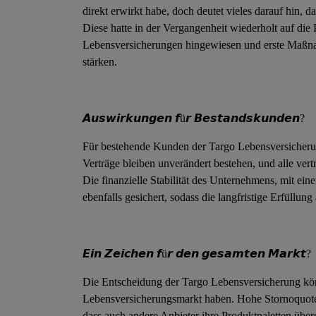
direkt erwirkt habe, doch deutet vieles darauf hin, 
Diese hatte in der Vergangenheit wiederholt auf di
Lebensversicherungen hingewiesen und erste Maßn
stärken.
𝘼𝙪𝙨𝙬𝙞𝙧𝙠𝙪𝙣𝙜𝙚𝙣 𝙛ü𝙧 𝘽𝙚𝙨𝙩𝙖𝙣𝙙𝙨𝙠𝙪𝙣𝙙𝙚𝙣?
Für bestehende Kunden der Targo Lebensversicherung
Verträge bleiben unverändert bestehen, und alle ver
Die finanzielle Stabilität des Unternehmens, mit ein
ebenfalls gesichert, sodass die langfristige Erfüllung 
𝙀𝙞𝙣 𝙕𝙚𝙞𝙘𝙝𝙚𝙣 𝙛ü𝙧 𝙙𝙚𝙣 𝙜𝙚𝙨𝙖𝙢𝙩𝙚𝙣 𝙈𝙖𝙧𝙠𝙩?
Die Entscheidung der Targo Lebensversicherung kö
Lebensversicherungsmarkt haben. Hohe Stornoquoten
dass auch andere Anbieter ihre Produktpaletten über