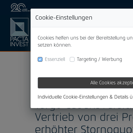
Cookie-Einstellungen
Cookies helfen uns bei der Bereitstellung u
setzen können.
Essenziell
Targeting / Werbung
Alle Cookies akzept
05.09.2024
Individuelle Cookie-Einstellungen & Details 
Targo Lebensversic
Vertrieb von drei 
erhöhter Stornoquo