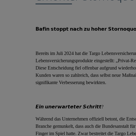
𝗕𝗮𝗳𝗶𝗻 𝘀𝘁𝗼𝗽𝗽𝘁 𝗻𝗮𝗰𝗵 𝘇𝘂 𝗵𝗼𝗵𝗲𝗿 𝗦𝘁𝗼𝗿𝗻𝗼𝗾𝘂
Bereits im Juli 2024 hat die Targo Lebensversicheru
Lebensversicherungsprodukte eingestellt: „Privat-
Diese Entscheidung fiel offenbar aufgrund wiederh
Kunden waren so zahlreich, dass selbst neue Maßn
signifikante Verbesserung bewirkten.
𝙀𝙞𝙣 𝙪𝙣𝙚𝙧𝙬𝙖𝙧𝙩𝙚𝙩𝙚𝙧 𝙎𝙘𝙝𝙧𝙞𝙩𝙩?
Während das Unternehmen offiziell betont, die Entsc
Branche gemunkelt, dass auch die Bundesanstalt für 
Finger im Spiel hatte. Zwar bestreitet die Targo Leb