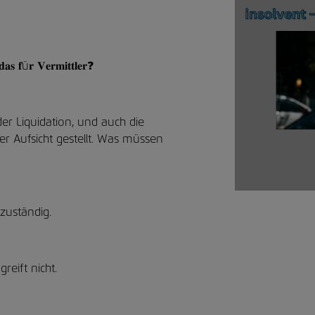
𝐝𝐚𝐬 𝐟ü𝐫 𝐕𝐞𝐫𝐦𝐢𝐭𝐭𝐥𝐞𝐫❓
der Liquidation, und auch die
er Aufsicht gestellt. Was müssen
 zuständig.
reift nicht.