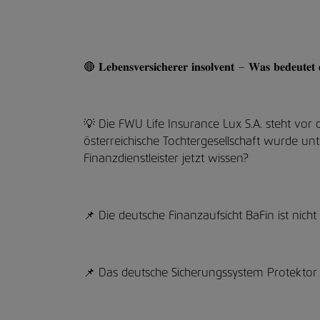
🔴 𝐋𝐞𝐛𝐞𝐧𝐬𝐯𝐞𝐫𝐬𝐢𝐜𝐡𝐞𝐫𝐞𝐫 𝐢𝐧𝐬𝐨𝐥𝐯𝐞𝐧𝐭 – 𝐖𝐚𝐬 𝐛𝐞𝐝𝐞𝐮𝐭𝐞𝐭 
💡 Die FWU Life Insurance Lux S.A. steht vor 
österreichische Tochtergesellschaft wurde unt
Finanzdienstleister jetzt wissen?
📌 Die deutsche Finanzaufsicht BaFin ist nicht
📌 Das deutsche Sicherungssystem Protektor g