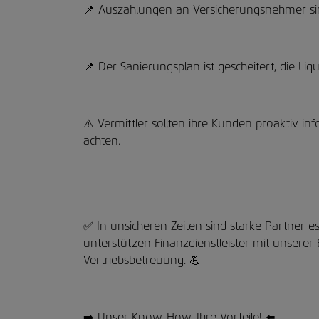
📌 Auszahlungen an Versicherungsnehmer si
📌 Der Sanierungsplan ist gescheitert, die Liqu
⚠️ Vermittler sollten ihre Kunden proaktiv i
achten.
✅ In unsicheren Zeiten sind starke Partner e
unterstützen Finanzdienstleister mit unserer 
Vertriebsbetreuung. 💪
➡️ Unser Know-How, Ihre Vorteile! ⬅️