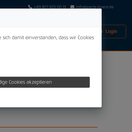
+49 871 923 00 13
info@pacta-invest.de
Login
e sich damit einverstanden, dass wir Cookies
er kompletten Abwicklung von
ige Cookies akzeptieren
für unsere Kooperationspartner ungeahnte
en Krediten.