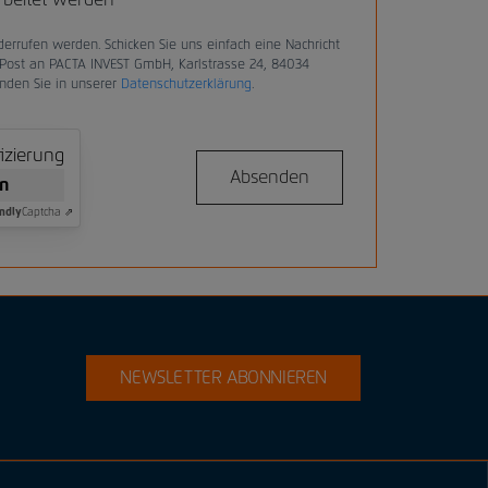
errufen werden. Schicken Sie uns einfach eine Nachricht
Post an PACTA INVEST GmbH, Karlstrasse 24, 84034
inden Sie in unserer
Datenschutzerklärung
.
fizierung
Absenden
en
ndly
Captcha ⇗
NEWSLETTER ABONNIEREN