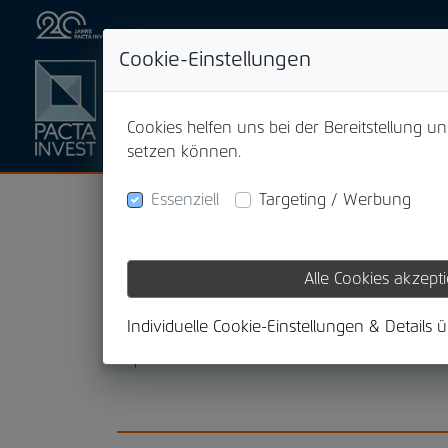
Cookie-Einstellungen
Cookies helfen uns bei der Bereitstellung u
setzen können.
Essenziell
Targeting / Werbung
Wir, die PACTA INVEST GmbH sind Marktführer
Seit 20 Jahren sind wir für unsere Geschäfts
Alle Cookies akzept
Kundenverträgen.
Individuelle Cookie-Einstellungen & Details 
Besonders im Bereich von verpfändeten Polic
Liquidität für z.B. bessere Konditionen bei 