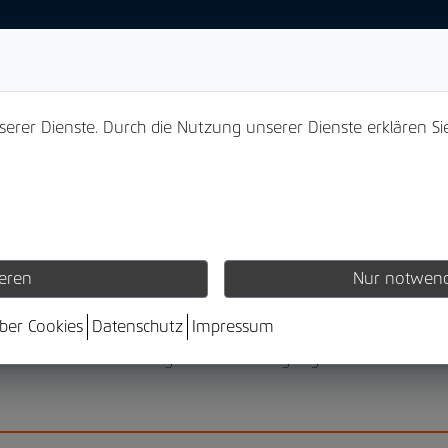
nserer Dienste. Durch die Nutzung unserer Dienste erklären Si
 im Factoring -und Clearing von Policen.
partner der Garant für schnelle Liquidität, dem Ankauf und d
ieren
Nur notwend
über Cookies
Datenschutz
Impressum
en (hinterlegt zur Absicherung von Krediten) erreichen wir 
der Anschluss-Finanzierung oder Sondertilgungen bei bestehend