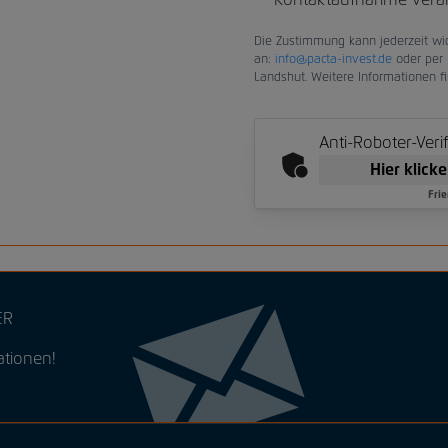
Die Zustimmung kann jederzeit wid
an:
info@pacta-invest.de
oder per 
Landshut. Weitere Informationen f
Anti-Roboter-Veri
Hier klick
Frie
ER
ationen!