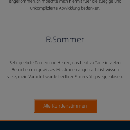
angekommen.Ich moechte mich hiermit fuer die zuegige und
unkomplizierte Abwicklung bedanken.
R.Sommer
Seien Sie unser Gast
Sehr geehrte Damen und Herren, das heut zu Tage in vielen
SICHERE GASTSCHULUNG JETZT
Bereichen ein gewisses Misstrauen angebracht ist wissen
viele, mein Vorurteil wurde bei Ihrer Firma völlig weggeblasen.
Alle Kundenstimmen